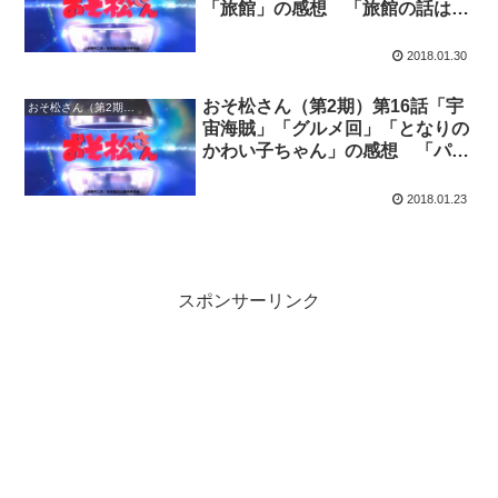
「旅館」の感想 「旅館の話はオ
チ付けてくれよ」
2018.01.30
おそ松さん（第2期）第16話「宇
おそ松さん（第2期）の感想
宙海賊」「グルメ回」「となりの
かわい子ちゃん」の感想 「パロ
ディの本家本元が本気を出したよ
うです」
2018.01.23
スポンサーリンク