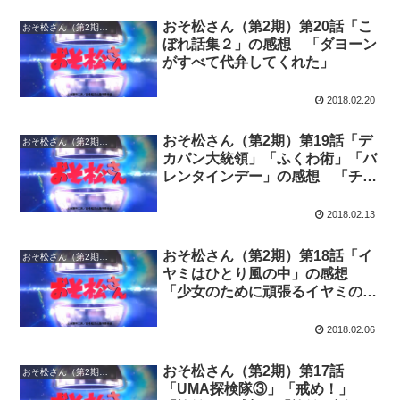
おそ松さん（第2期）第20話「こ
おそ松さん（第2期）の感想
ぼれ話集２」の感想 「ダヨーン
がすべて代弁してくれた」
2018.02.20
おそ松さん（第2期）第19話「デ
おそ松さん（第2期）の感想
カパン大統領」「ふくわ術」「バ
レンタインデー」の感想 「チョ
コが貰えないなら元から断つ」
2018.02.13
おそ松さん（第2期）第18話「イ
おそ松さん（第2期）の感想
ヤミはひとり風の中」の感想
「少女のために頑張るイヤミの
話」
2018.02.06
おそ松さん（第2期）第17話
おそ松さん（第2期）の感想
「UMA探検隊③」「戒め！」