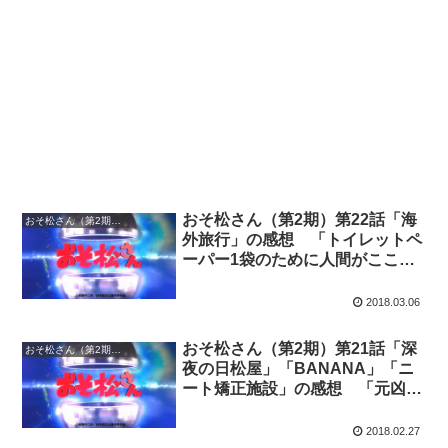
おそ松さん（第2期）第22話「海
おそ松さん（第2期）の感想
外旅行」の感想 「トイレットペ
ーパー1袋のために人間がここま
で醜くなるとは」
2018.03.06
おそ松さん（第2期）第21話「深
おそ松さん（第2期）の感想
夜の日松屋」「BANANA」「ニ
ート矯正施設」の感想 「元凶は
親の甘さと優柔不断なんじゃ
ね？」
2018.02.27