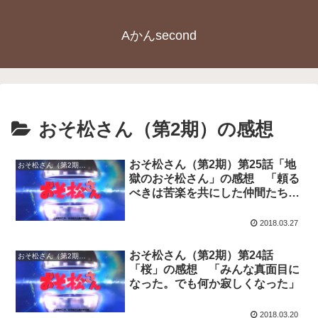
Aかんsecond
おそ松さん（第2期）の感想
おそ松さん（第2期）第25話「地
おそ松さん（第2期）の感想
獄のおそ松さん」の感想 「頼る
べきは苦楽を共にした仲間たち
（イヤミは除く）」
2018.03.27
おそ松さん（第2期）第24話
おそ松さん（第2期）の感想
「桜」の感想 「みんな真面目に
なった。でも何か寂しくなった」
2018.03.20