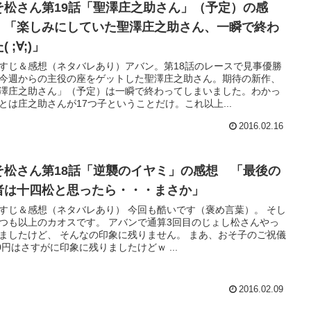
そ松さん第19話「聖澤庄之助さん」（予定）の感
 「楽しみにしていた聖澤庄之助さん、一瞬で終わ
( ;∀;)」
すじ＆感想（ネタバレあり）アバン。第18話のレースで見事優勝
今週からの主役の座をゲットした聖澤庄之助さん。期待の新作、
澤庄之助さん」（予定）は一瞬で終わってしまいました。わかっ
とは庄之助さんが17つ子ということだけ。これ以上...
2016.02.16
そ松さん第18話「逆襲のイヤミ」の感想 「最後の
者は十四松と思ったら・・・まさか」
すじ＆感想（ネタバレあり） 今回も酷いです（褒め言葉）。 そし
つも以上のカオスです。 アバンで通算3回目のじょし松さんやっ
ましたけど、 そんなの印象に残りません。 まあ、おそ子のご祝儀
00円はさすがに印象に残りましたけどｗ ...
2016.02.09