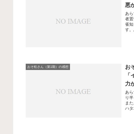
悪
あら
者置
雀知
す。
お
おそ松さん（第1期）の感想
「
力
あら
り半
また
ハタ