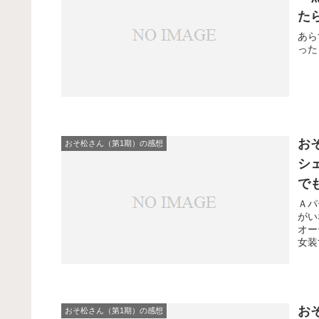
た
あら
った
お
おそ松さん（第1期）の感想
シ
で
Ａパ
がい
オー
女装
て怖
お
おそ松さん（第1期）の感想