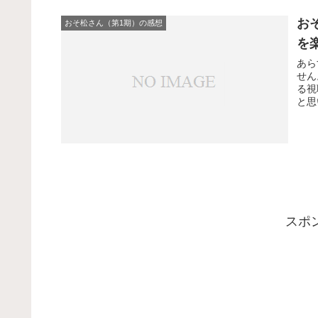
お
おそ松さん（第1期）の感想
を
あら
せん
る視
と思
スポ