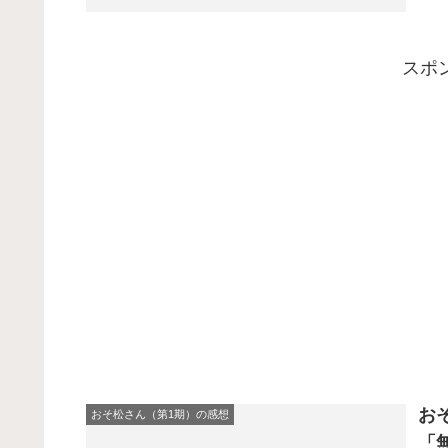
スポ
お
おそ松さん（第1期）の感想
「