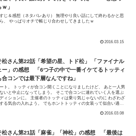
らｗ」
すじ＆感想（ネタバレあり） 無理やり良い話にして終わるかと思
ら、 やっぱりオチで帳じり合わせしてきましたｗ
2016.03.15
そ松さん第22話「希望の星、トド松」 「ファイナル
ェー」の感想 「6つ子の中で一番イケてるトッティ
も合コンでは最下層なんですね」
ート。 トッティが合コン開くことになりましたけど、 あと一人男
ないと中止になってしまう。 そこで合コンに連れていく人を選ぶ
ディションに。 主催者のトッティは乗り気じゃないのに わざわざ
する気合の入れよう。 でもホントトッティの女装って似合い過ぎ
いですｗ
2016.03.08
そ松さん第21話「麻雀」「神松」の感想 「最後は