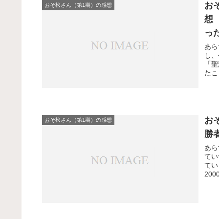
お
おそ松さん（第1期）の感想
想
った
あら
し、
「聖
たこ
お
おそ松さん（第1期）の感想
勝
あら
てい
てい
20