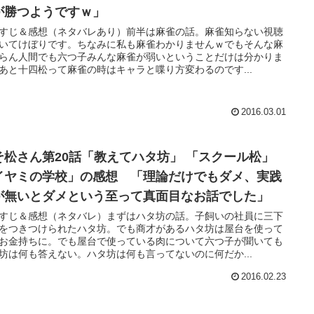
が勝つようですｗ」
すじ＆感想（ネタバレあり）前半は麻雀の話。麻雀知らない視聴
いてけぼりです。ちなみに私も麻雀わかりませんｗでもそんな麻
らん人間でも六つ子みんな麻雀が弱いということだけは分かりま
あと十四松って麻雀の時はキャラと喋り方変わるのです...
2016.03.01
そ松さん第20話「教えてハタ坊」 「スクール松」
イヤミの学校」の感想 「理論だけでもダメ、実践
が無いとダメという至って真面目なお話でした」
すじ＆感想（ネタバレ）まずはハタ坊の話。子飼いの社員に三下
をつきつけられたハタ坊。でも商才があるハタ坊は屋台を使って
お金持ちに。でも屋台で使っている肉について六つ子が聞いても
坊は何も答えない。ハタ坊は何も言ってないのに何だか...
2016.02.23