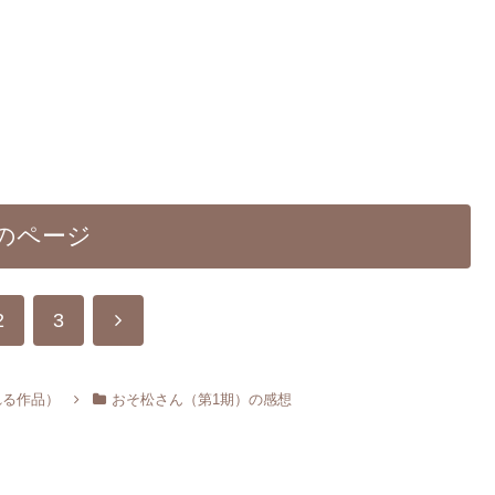
のページ
次
2
3
へ
れる作品）
おそ松さん（第1期）の感想