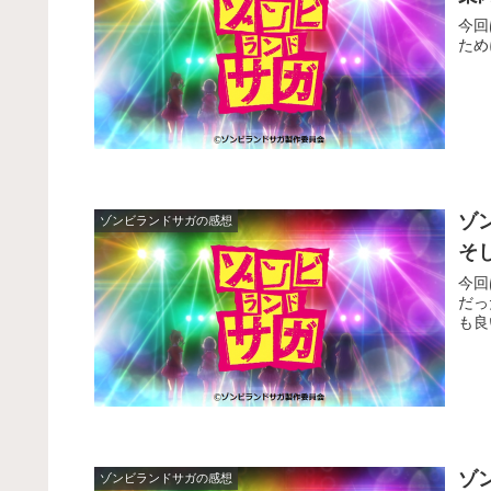
今回
ため
ゾ
ゾンビランドサガの感想
そ
今回
だっ
も良
ゾ
ゾンビランドサガの感想