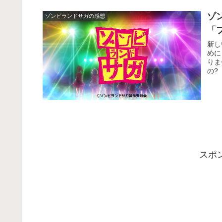
ゾ
ゾンビランドサガの感想
「
新し
めに
りま
の?
スポ