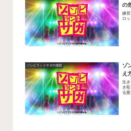
の
練習
ロッ
ゾ
ゾンビランドサガの感想
え
生き
き彫
る愛