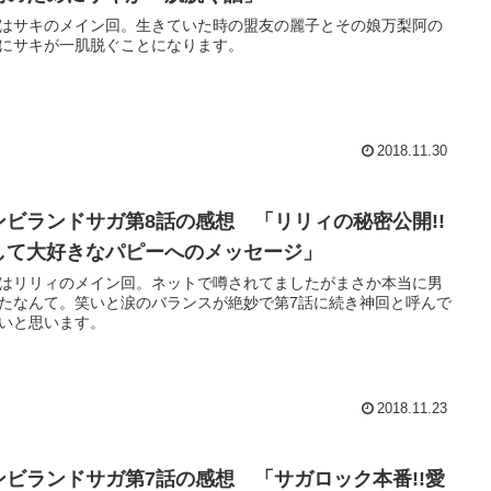
はサキのメイン回。生きていた時の盟友の麗子とその娘万梨阿の
にサキが一肌脱ぐことになります。
2018.11.30
ンビランドサガ第8話の感想 「リリィの秘密公開!!
して大好きなパピーへのメッセージ」
はリリィのメイン回。ネットで噂されてましたがまさか本当に男
たなんて。笑いと涙のバランスが絶妙で第7話に続き神回と呼んで
いと思います。
2018.11.23
ンビランドサガ第7話の感想 「サガロック本番!!愛