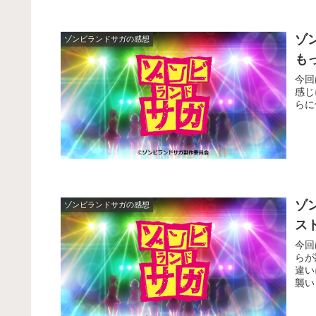
ゾ
ゾンビランドサガの感想
も
今回
感じ
らに
ゾ
ゾンビランドサガの感想
ス
今回
らが
違い
襲い