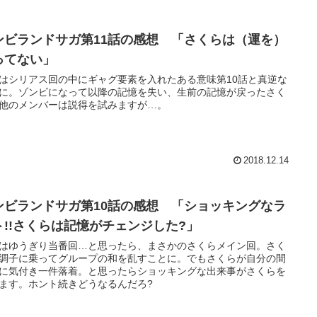
ンビランドサガ第11話の感想 「さくらは（運を）
ってない」
はシリアス回の中にギャグ要素を入れたある意味第10話と真逆な
に。ゾンビになって以降の記憶を失い、生前の記憶が戻ったさく
他のメンバーは説得を試みますが…。
2018.12.14
ンビランドサガ第10話の感想 「ショッキングなラ
ト!!さくらは記憶がチェンジした?」
はゆうぎり当番回…と思ったら、まさかのさくらメイン回。さく
調子に乗ってグループの和を乱すことに。でもさくらが自分の間
に気付き一件落着。と思ったらショッキングな出来事がさくらを
ます。ホント続きどうなるんだろ?