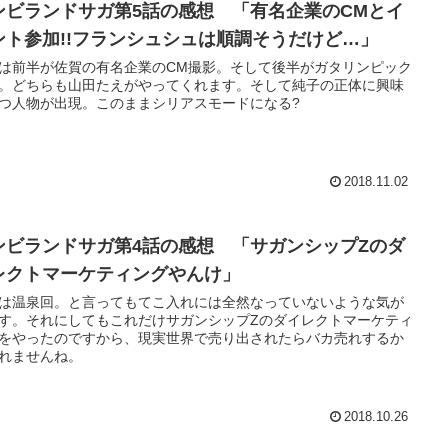
ンビランドサガ第5話の感想 「有名企業のCMとイ
ント参加!!フランシュシュは順調そうだけど…」
は前半が佐賀の有名企業のCM撮影。そして後半がガタリンピック
。どちらも山田たえがやってくれます。そして純子の正体に興味
つ人物が出現。このままシリアスモードになる?
2018.11.02
ンビランドサガ第4話の感想 「サガンシップZのダ
レクトマーケティングやんけ」
は温泉回。と言ってもてこ入れには全然なっていないような気が
す。それにしてもこれだけサガンシップZのダイレクトマーケティ
をやったのですから、現実世界で売り出されたらバカ売れするか
れませんね。
2018.10.26