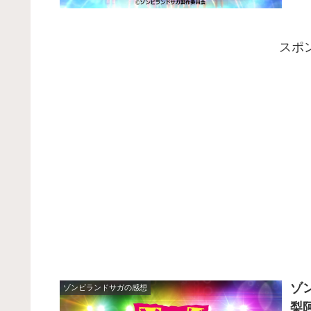
スポ
ゾ
ゾンビランドサガの感想
梨