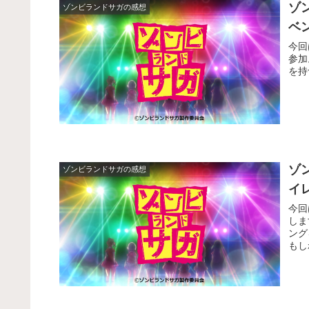
ゾ
ゾンビランドサガの感想
ベ
今回
参加
を持
ゾ
ゾンビランドサガの感想
イ
今回
しま
ング
もし